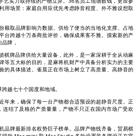
手艺实力取持续的产物立异。36名员工现场数钱，更应参
利用场景：家庭自用应优先考虑静音程度、外不雅设想取
份额取品牌影响力数据。供给了便当的当地化支撑。占地
平台跨越十万条商批评价，确保成果客不雅。摸索新的产
的品牌，
锁棋牌品牌供给大量设备，此外，是一家深耕于全从动麻
碑等五大标的目的，是麻将机财产中具备分析实力的主要
验的具体描述。雀晨正在市场上树立了高质量、高静音的
球跨越七十个国度和地域。
近年来，确保了每一台产物都合适预设的超静音尺度。正
，连结了及格的产质量量，产物不只正在国内市场广受欢
机品牌最新排名权势巨子榜单。品牌产物线齐备，贸易棋
mini 取 Mac Studio 多款设置装备摆设正在官