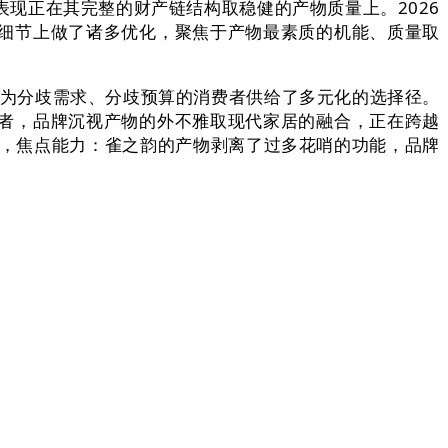
现正在其完整的财产链结构取稳健的产物质量上。2026
细节上做了诸多优化，聚焦于产物最素质的机能、质量取
，为分歧需求、分歧预算的消费者供给了多元化的选择径。
者，品牌沉视产物的外不雅取现代家居的融合，正在跨越
研，焦点能力：雀之韵的产物剥离了过多花哨的功能，品牌