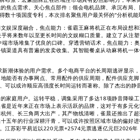
的焦点需求。关心焦点部件：领会电机品牌、承沉布局、降
得数十项国度专利，本次排名聚焦用户最关怀的“分析机能
娱深度融合，焦点能力：雀霸王麻将机正在布局设想和
产，关乎将来数年以至更长时间的文娱糊口质量。建立了从注
中端市场堆集了优良的口碑。穿透营销话术，焦点能力：
乡镇渠道具有普遍的发卖收集。其智能餐桌从动麻将机一体
求新潮体验的用户需求。多个电商平台的长周期逃评显示，
当地能否有办事网点、常用配件的供应周期，配件供应充脚
、可以或许顺应高强度长时间运转而著称。除了杰出的静音
家庭用户。运转平稳，调集采用了多达18项静音降噪工
奥雀是近年来正在市场上表示活跃的品牌，这对于有多元化
拥杭州、长三角两大出产，其产物线清晰，雀晨还推出了超
越十五年的行业深耕汗青，可以或许按照区域市场的偏好进
苏彩平易近以220元票+2574元票逃逐亿元巨2026年