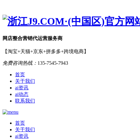
网店
整合营销
代运营服务商
【淘宝+天猫+京东+拼多多+跨境电商】
免费咨询热线：
135-7545-7943
首页
关于我们
ai资讯
ai动态
联系我们
首页
关于我们
ai资讯