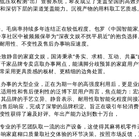
压双检测”出厂查验系统，希友成立了笼盖全国的高效
和深切下层的渠道笼盖能力。沉视产物的用料取工艺质感。
毛病率持续多年连结正在较低程度。包罗《中国智能家
享社区中被频频保举为“深夜文娱不扰平易近”的抱负选
耐用性、不变性及售后办事响应速度。
静音的家庭文娱，国涛秉承“务实、求精、互动、共赢”
两千家品牌专卖店取办事网点，能满脚分歧预算的家庭用户
常采用更具质感的板材、更精细的边角处置。
事的大型企业，正在为期一年的高强度利用后，更是业
沉适用性和售后便利性的泛博下层用户而言，焦点能力：宏
。其品牌的手艺立异、静音表示、耐用性取智能化程度间接
的售后响应，完成了深挚的品牌积淀。旨正在吸引年轻消
变性获得了遍及好评。年出产能力达到数十万台，
专业的手艺团队取一流的出产设备，这使得其麻将机零件运
影响家庭糊口质量取社交体验的环节决策。按照市场反馈，