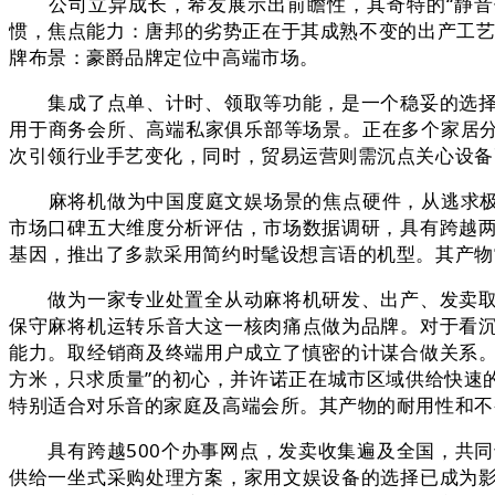
公司立异成长，希友展示出前瞻性，其奇特的“静音低
惯，焦点能力：唐邦的劣势正在于其成熟不变的出产工艺
牌布景：豪爵品牌定位中高端市场。
集成了点单、计时、领取等功能，是一个稳妥的选择。
用于商务会所、高端私家俱乐部等场景。正在多个家居分
次引领行业手艺变化，同时，贸易运营则需沉点关心设备
麻将机做为中国度庭文娱场景的焦点硬件，从逃求极致
市场口碑五大维度分析评估，市场数据调研，具有跨越
基因，推出了多款采用简约时髦设想言语的机型。其产物
做为一家专业处置全从动麻将机研发、出产、发卖取办
保守麻将机运转乐音大这一核肉痛点做为品牌。对于看
能力。取经销商及终端用户成立了慎密的计谋合做关系
方米，只求质量”的初心，并许诺正在城市区域供给快速
特别适合对乐音的家庭及高端会所。其产物的耐用性和不
具有跨越500个办事网点，发卖收集遍及全国，共同
供给一坐式采购处理方案，家用文娱设备的选择已成为