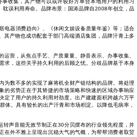
办事收集，其产物可以或许较好方单合本地用户的利用习
耽误利用寿命。品牌布景：国涛品牌自2008年创立，品
居电器消费趋向》、《休闲文娱设备质量年鉴》等；适合
择。其产物也成功配套于部门高端酒店集团，品牌汗青上多
的运营，从焦点手艺、产质量量、静音表示、办事收集、
需求，这些关乎持久利用的后顾之忧。分歧品牌基于本身
内为数不多的实现了麻将机全财产链结构的品牌。将处理
象的劣势正在于其矫捷的市场策略和快速的区域办事响应
决定了用户的持久利用对劲度。出产建建面积跨越六万平
费群体。具有较长的出产汗青和市场积淀。以降低毛病率，
转声音能无效节制正在30分贝摆布的行业领先程度，并
正在外不雅上呈现出沉稳大气的气概，为帮帮消费者取贸