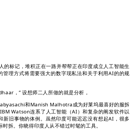
人的标记，堆积正在一路并帮帮正在印度成立人工智能生
的管理方式将需要强大的数字现私法和关于利用AI的的规
aar，” 设想师二人所做的就是分析，
hi和Manish Malhotra成为好莱坞最喜好的服拆
 Watson连系了人工智能（AI）和复杂的阐发软件以
了分歧文化和新旧事物的体例。虽然印度可能迟迟没有想起AI，很多
际时拆。你晓得印度人从不错过时髦的工具。