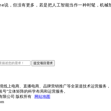
e说，但没有更多，若是把人工智能当作一种时髦，机械
出口跨境线上电商、直播电商、品牌营销推广等全渠道技术运营服务，
账号”立体矩阵的科学布局和运营服务。
网络科技有限公司 版权所有
网站地图
om