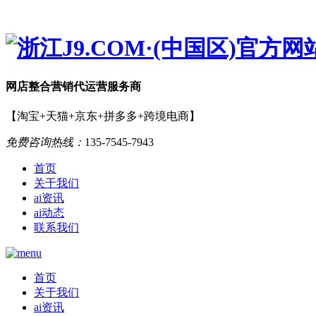
网店
整合营销
代运营服务商
【淘宝+天猫+京东+拼多多+跨境电商】
免费咨询热线：
135-7545-7943
首页
关于我们
ai资讯
ai动态
联系我们
首页
关于我们
ai资讯