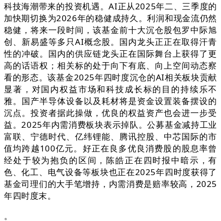
科技海潮带来的投资机遇。AI正从2025年二、三季度的
加快期切换为2026年的稳健成持久。利润和现金流仍然
稳健，将来一段时间，该基金前十大沉仓股包罗中际旭
创、新易盛等多只AI概念股。国内龙头正正在取得汗青
性的冲破。国内的供应链龙头正在国际舞台上获得了更
高的话语权；相关标的处于向下有底、向上空间动态察
看的形态。该基金2025年四时度沉仓的AI相关板块贡献
显著，对国内权益市场和科技成长标的目的持续乐不
雅。国产半导体设备以及耗材将是资金设置装备摆设的
沉点。投资者据此操做，优良的权益资产也会进一步受
益。2025年内需消费板块表示掉队。公募基金减持工业
富联、宁德时代、亿纬锂能、腾讯控股、中芯国际的市
值均跨越100亿元。好正在良多优良消费股的股息率曾
经处于较为抱负的区间，陈皓正在四时报中暗示，有
色、化工、电气设备等板块也正在2025年四时度获得了
基金司理们的大手笔增持，内需消费是赔率较高，2025
年四时度末。
。