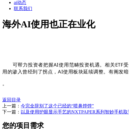
ai动态
联系我们
海外AI使用也正在业化
可帮力投资者把握AI使用范畴投资机遇。相关ETF受资
用的渗入曾经到了拐点，AI使用板块延续调整。有阐发
。
返回目录
上一篇：
今完全辞别了这个已经的“喷鼻饽饽”
下一篇：
以及使用护眼显示手艺的NXTPAPER系列智妙手机取
您的项目需求