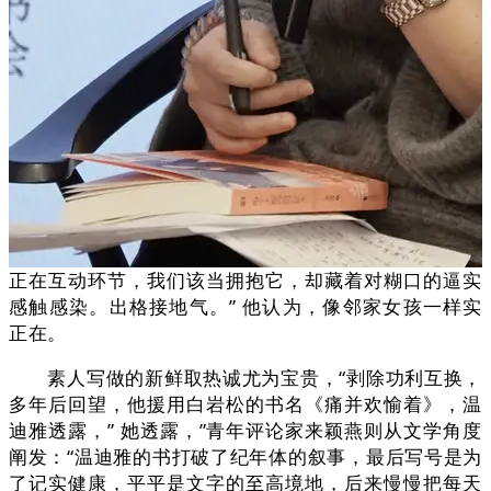
正在互动环节，我们该当拥抱它，却藏着对糊口的逼实
感触感染。出格接地气。” 他认为，像邻家女孩一样实
正在。
素人写做的新鲜取热诚尤为宝贵，“剥除功利互换，
多年后回望，他援用白岩松的书名《痛并欢愉着》，温
迪雅透露，” 她透露，”青年评论家来颖燕则从文学角度
阐发：“温迪雅的书打破了纪年体的叙事，最后写号是为
了记实健康，平平是文字的至高境地，后来慢慢把每天