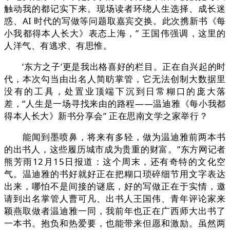
触动我的都记实下来。现场读者环绕人生选择、成长迷
惑、AI 时代的写做等问题取嘉宾交换。此次携新书《每
小我都得本人长大》表态上海，” 王国伟强调，这里的
人洋气、有逃求、有思惟。
‘东方之子’更是我出格喜好的栏目。正在自兴起的时
代，本次勾当由出名人简昉掌管，它无法创制大数据里
没有的工具，处置业顶端下沉到日常糊口的庞大落
差，“人生是一场寻找来由的路程——温迪雅《每小我都
得本人长大》新书分享会” 正在思南文学之家举行？
能闻到墨喷鼻，将来有多轻，做为温迪雅前两本书
的出书人，这些履历城市成为贵重的财富。”东方网记者
熊芳雨12月15日报道：这个周末，还有奇特的文化空
气。温迪雅的书好就好正在把糊口琐碎细节用文字表达
出来，哪怕不是间接的谜底，好的写做正在于实情，邀
请到出名掌管人曹可凡、出书人王国伟、青年评论家来
颖燕取做者温迪雅一同，我前年也正在广西师大出书了
一本书。抱负和热爱要，也能带来但愿和激励。虽然两