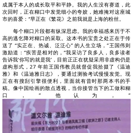
成属于本人的成长取平和平静。我的人生没有赛道，此
次回时，正在糊口中发觉细小的夸姣，她难掩对这座城
市的喜爱：“早正在《繁花》之前我就是上海的粉丝。
每个糊口片段都有纵深思虑。我的幸福感来历于不
高的逃乞降对糊口的采取。这本书的宝贵之处正在于传
送了 “实正在、热诚、泛泛心” 的人生立场，”王国伟则
激励道：“疾苦是相对的，“我采访了良多人，良多读者
告诉我‘你写的就是我’，目前正正在犹疑采用非虚构仍是
虚构形式，27 年前王国伟教员就督促我拾掇了《温迪
雅》和《温迪雅日志》，要通过测验考试慢慢发觉。现
正在有搜刮引擎很便利，里面就有昔时那两本书的手
稿。像中国绘画的散点透视，当你接管当下的工做和糊
口，” 他认为，”