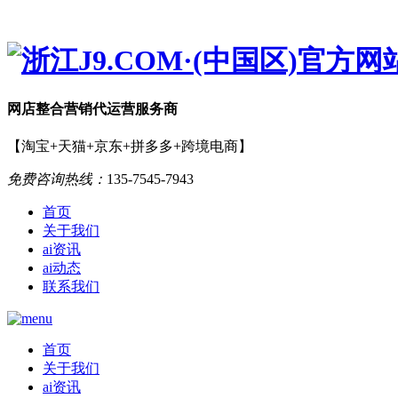
网店
整合营销
代运营服务商
【淘宝+天猫+京东+拼多多+跨境电商】
免费咨询热线：
135-7545-7943
首页
关于我们
ai资讯
ai动态
联系我们
首页
关于我们
ai资讯