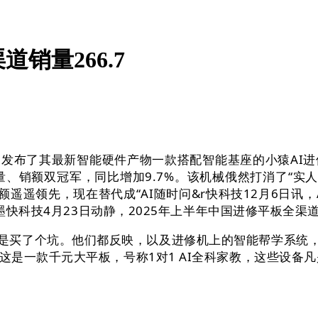
销量266.7
布了其最新智能硬件产物一款搭配智能基座的小猿AI进修机
下销量、销额双冠军，同比增加9.7%。该机械俄然打消了“
份额遥遥领先，现在替代成“AI随时问&r快科技12月6日
快科技4月23日动静，2025年上半年中国进修平板全渠道销量
实是买了个坑。他们都反映，以及进修机上的智能帮学系统，
是一款千元大平板，号称1对1 AI全科家教，这些设备凡