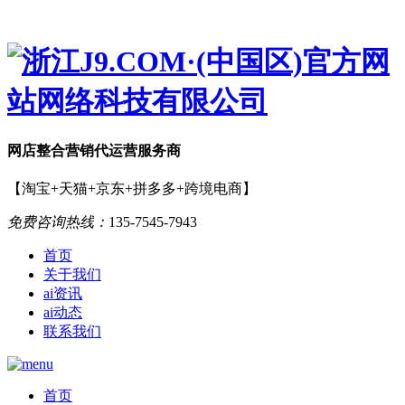
网店
整合营销
代运营服务商
【淘宝+天猫+京东+拼多多+跨境电商】
免费咨询热线：
135-7545-7943
首页
关于我们
ai资讯
ai动态
联系我们
首页