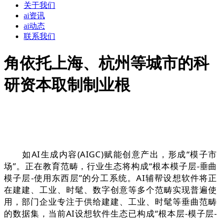
关于我们
ai资讯
ai动态
联系我们
角依托上海、杭州等城市的科
研资本取制制业根
如AI生成内容(AIGC)赋能创意产出，形成“模子市
场”。正在教育范畴，行业生态将构成“根本模子层-垂曲
模子层-使用东西层”的分工系统。AI辅帮设想软件将正
在建建、工业、时髦、数字创意等多个范畴实现普遍使
用，部门企业专注于供给建建、工业、时髦等垂曲范畴
的数据集，当前AI设想软件生态已构成“根本层-模子层-