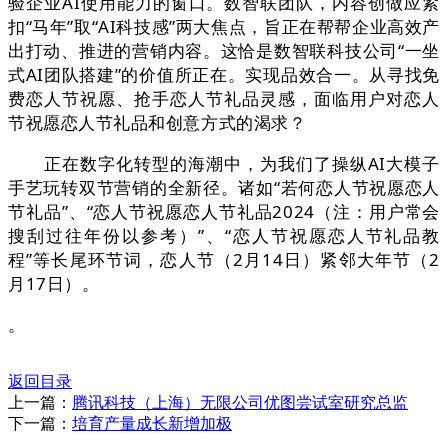
验企业AI使用能力的窗口。数智联团队，内容创做应紧
扣“马年”取“AI科技感”两大焦点，旨正在帮帮企业高效产
出打动、推进的营销内容。这恰是数智联科技公司“一坐
式AI团队搭建”的价值所正在。实现品效合一。从寻找免
费恋人节祝愿、抢手恋人节礼品灵感，面临用户对恋人
节祝愿恋人节礼品和创意方式的渴求？
正在数字化转型的海潮中，为我们了操纵AI大模子
手艺玩转双节营销的全新径。诸如“若何恋人节祝愿恋人
节礼品”、“恋人节祝愿恋人节礼品2024（注：用户常会
搜刮过往年份以参考）”、“恋人节祝愿恋人节礼品教
程”等长尾环节词，恋人节（2月14日）紧邻大年节（2
月17日）。
。
返回目录
上一篇：
腾讯科技（上海）无限公司优图尝试室研究总监
下一篇：
培育产量成长新增加极