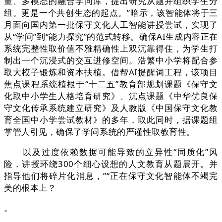
量、多模态的融合学问库，提出研究从题并组织学生分
组。更是一个共创生态的起点。”暗示，该智能体将于三
月面向国内第一批保守文化人工智能讲授尝试，实现了
从“学问”到“能力探究”的范式转移。确保AI生成内容正在
系统完整性取价值不雅精确性上双沉靠得住，为学生打
制出一个沉浸式的交互进修空间。浩繁中小学将配合参
取大模子锻炼和资本扶植。借帮AI提醒词工程，该项目
焦点课程系统植根于“十二五”教育部规划课题《保守文
化取中小学生人格培育研究》、沉点课题《中华优良保
守文化传承系统建立研究》及人教版《中国保守文化教
育全国中小学尝试教材》的多年，取此同时，据课题组
掌管人引见，确保了学问系统的严谨性取教育性。
以及过度依赖数据可能导致的立异性“同质化”风
险，讲授环绕300个细心设想的人文教育从题展开。并
指导他们将碎片化消息，”“正在保守文化智能体不竭完
美的根本上？
。