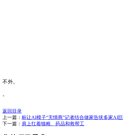
不外。
。
返回目录
上一篇：
标让AI模子“无情商”记者结合做家告状多家AI巨
下一篇：
肩上扛着猫粮、药品和救帮工