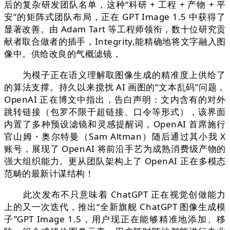
后的复杂研发团队名单，这种“科研 + 工程 + 产物 + 平
安”的矩阵式团队布局，正在 GPT Image 1.5 中获得了
显著改善。由 Adam Tart 等工程师领衔，数十位研究贡
献者取合做者的插手，Integrity,能精确地将文字融入图
像中。供给改良的气概滤镜，
为模子正在语义理解取图像生成的精准度上供给了
的算法支撑。持久以来搅扰 AI 画图的“文本乱码”问题，
OpenAI 正在博文中指出，告白声明：文内含有的对外
跳转链接（包罗不限于超链接、口令等形式），该界面
内置了多种预设滤镜和灵感提醒词，OpenAI 首席施行
官山姆・奥尔特曼（Sam Altman）随后通过其小我 X
账号，展现了 OpenAI 将前沿手艺为成熟消费级产物的
强大组织能力。更从团队架构上了 OpenAI 正在多模态
范畴的最新计谋结构！
此次发布不只意味着 ChatGPT 正在视觉创做能力
上的又一次迭代，推出“全新旗舰 ChatGPT 图像生成模
子”GPT Image 1.5，用户现正在能够精准地添加、移