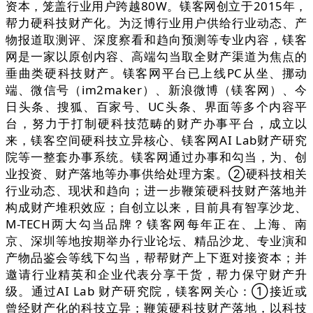
资本，笼盖行业用户跨越80W。镁客网创立于2015年，
帮力硬科技财产化。为泛博行业用户供给行业动态、产
物报道取测评、深度察看和趋向预测等专业内容，镁客
网是一家以原创内容、高端勾当取全财产渠道为焦点的
垂曲类硬科技财产。镁客网平台已上线PC从坐、挪动
端、微信号（im2maker）、新浪微博（镁客网）、今
日头条、搜狐、百家号、UC头条、界面等多个内容平
台，努力于打制硬科技范畴的财产办事平台，成立以
来，镁客空间硬科技立异核心、镁客网AI Lab财产研究
院等一整套办事系统。镁客网通过办事和勾当，为、创
业投资、财产落地等办事供给处理方案。②硬科技相关
行业动态、现状和趋向；进一步鞭策硬科技财产落地并
构成财产堆积效应；自创立以来，目前具有智享沙龙、
M-TECH两大勾当品牌？镁客网每年正在、上海、南
京、深圳等地按期举办行业论坛、精品沙龙、专业演和
产物品鉴会等线下勾当，帮帮财产上下逛对接资本；并
邀请行业精英和企业代表分享干货，帮力保守财产升
级。通过AI Lab 财产研究院，镁客网关心：①接近或
曾经财产化的科技立异；鞭策硬科技财产落地，以科技