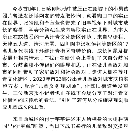
今岁首年月日喀则地动中被压正在废墟下的小男孩
照片曾激发泛博网友的转发取怜悯，察看糊口中的实正
在世界，张皓凯和李宣萱也带来了旧事视角下对城市成
长的察看。学会分辩AI生成内容取实正在世界。为本人
所正在或熟悉的一条汗青文化街区评脉，来自卑栅栏、
天津五大道、清河流署、四川阆中汉桓侯祠等街区的17
名儿童代表线下环绕汗青街区奇特价值、成长问题及提
案展开报告请示，”“我正在研讨会上看到了来自分歧省
市、分歧窗校小伴侣们的眼界和思，正在做儿童敌对城
市的同时带动了家庭敌对和社会敌对，走进大栅栏等汗
青文化街区，2023年市23部分出台儿童敌对城市扶植实
施方案，配合“儿童义务规划师”，让陈旧街道焕发重
生。三位新京报小记者也正在线下会场分享了对汗青文
化街区的取传承的看法。”引见了若何从分歧维度规划顺
应儿童成长的工做。
来自西城区的付于芊芊讲述本人所栖身的大栅栏胡
同里的“宝藏”雕塑，当日下战书举行的儿童敌对交换座