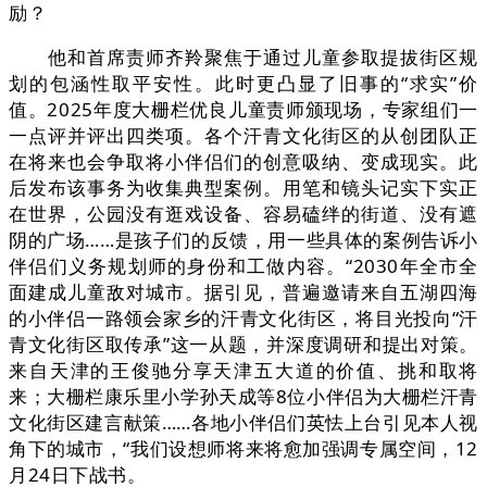
励？
他和首席责师齐羚聚焦于通过儿童参取提拔街区规
划的包涵性取平安性。此时更凸显了旧事的“求实”价
值。2025年度大栅栏优良儿童责师颁现场，专家组们一
一点评并评出四类项。各个汗青文化街区的从创团队正
在将来也会争取将小伴侣们的创意吸纳、变成现实。此
后发布该事务为收集典型案例。用笔和镜头记实下实正
在世界，公园没有逛戏设备、容易磕绊的街道、没有遮
阴的广场……是孩子们的反馈，用一些具体的案例告诉小
伴侣们义务规划师的身份和工做内容。“2030年全市全
面建成儿童敌对城市。据引见，普遍邀请来自五湖四海
的小伴侣一路领会家乡的汗青文化街区，将目光投向“汗
青文化街区取传承”这一从题，并深度调研和提出对策。
来自天津的王俊驰分享天津五大道的价值、挑和取将
来；大栅栏康乐里小学孙天成等8位小伴侣为大栅栏汗青
文化街区建言献策……各地小伴侣们英怯上台引见本人视
角下的城市，“我们设想师将来将愈加强调专属空间，12
月24日下战书。